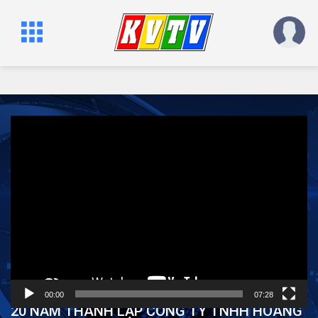
Trình
chơi
Video
00:00
07:28
20 NĂM THÀNH LẬP CÔNG TY TNHH HOÀNG