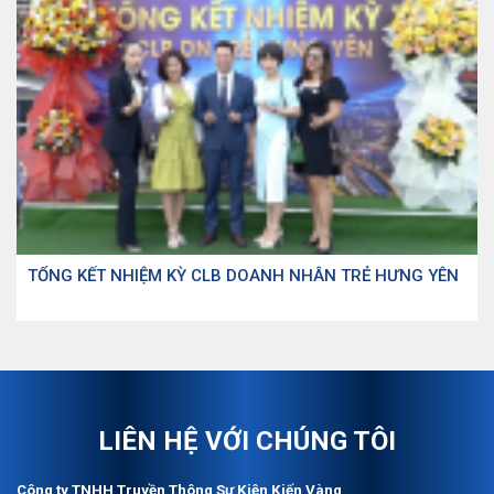
TỔNG KẾT NHIỆM KỲ CLB DOANH NHÂN TRẺ HƯNG YÊN
LIÊN HỆ VỚI CHÚNG TÔI
Công ty TNHH Truyền Thông Sự Kiện Kiến Vàng