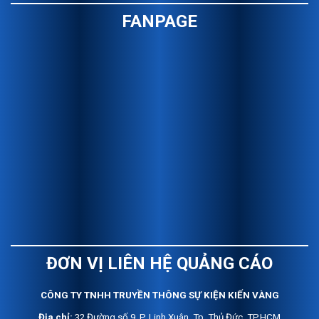
FANPAGE
ĐƠN VỊ LIÊN HỆ QUẢNG CÁO
C
ÔNG TY TNHH TRUYỀN THÔNG SỰ KIỆN KIẾN VÀNG
Địa chỉ:
32 Đường số 9, P. Linh Xuân, Tp. Thủ Đức, TP.HCM