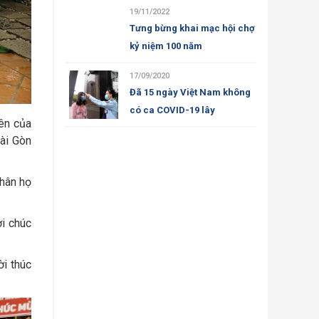
19/11/2022
Tưng bừng khai mạc hội chợ
kỷ niệm 100 năm
17/09/2020
Đã 15 ngày Việt Nam không
có ca COVID-19 lây
iên của
Sài Gòn
nhân họ
ời chúc
ời thúc