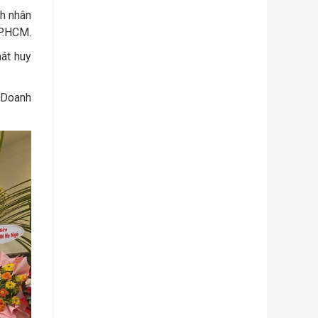
h nhân
P.HCM.
hát huy
 Doanh