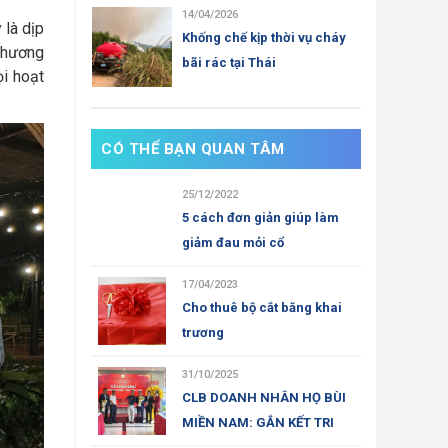
14/04/2026
là dịp
Khống chế kịp thời vụ cháy
 phương
bãi rác tại Thái
i hoạt
CÓ THỂ BẠN QUAN TÂM
25/12/2022
5 cách đơn giản giúp làm
giảm đau mỏi cổ
17/04/2023
Cho thuê bộ cắt băng khai
trương
31/10/2025
CLB DOANH NHÂN HỌ BÙI
MIỀN NAM: GẮN KẾT TRI