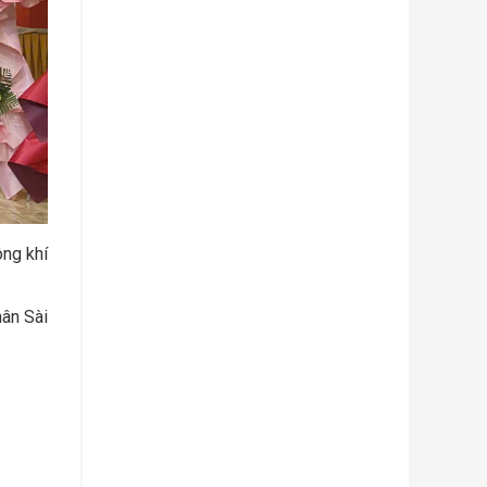
ông khí
hân Sài