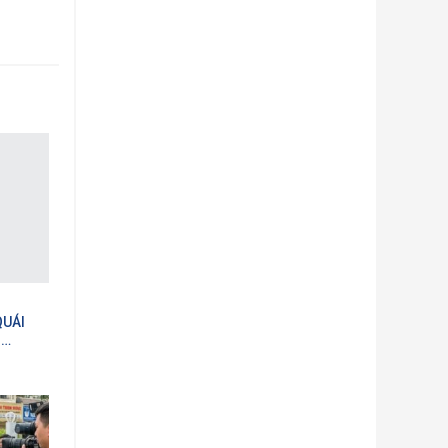
QUÁI
H