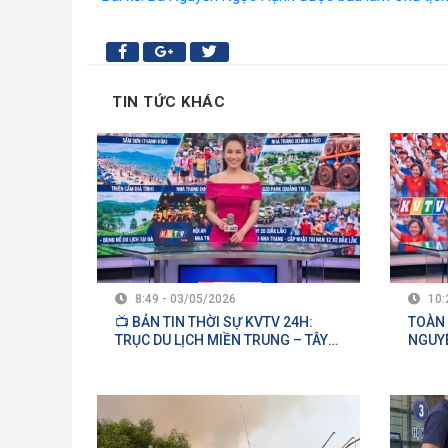
TIN TỨC KHÁC
8:49 - 03/05/2026
10:
📺 BẢN TIN THỜI SỰ KVTV 24H:
TOÀN 
TRỤC DU LỊCH MIỀN TRUNG – TÂY
NGUYÊ
NGUYÊN “CHẠM ĐỈNH” TRONG KỲ
BẢN H
NGHỈ LỄ 30/04 – 01/05
RỠ SẮ
DU LỊ