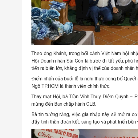
Theo ông Khánh, trong bối cảnh Việt Nam hội nhập
Hội Doanh nhân Sài Gòn là bước đi tất yếu, phù h
tiến ra biển lớn, khẳng định vị thế của doanh nhâ
Điểm nhấn của buổi lễ là nghi thức công bố Quyế
Ngô TP.HCM là thành viên chính thức.
Thay mặt Hội, bà Trần Vĩnh Thụy Diễm Quỳnh – Ph
mừng đến Ban chấp hành CLB.
Bà tin tưởng rằng, việc gia nhập này sẽ mở ra cơ 
đẩy tinh thần đoàn kết, sáng tạo và phát triển b