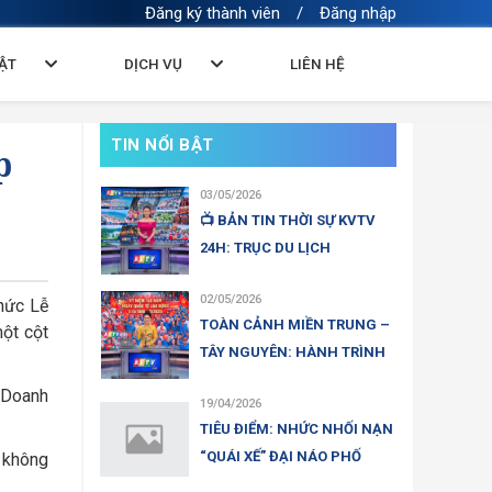
Đăng ký thành viên
/
Đăng nhập
BẬT
DỊCH VỤ
LIÊN HỆ
TIN NỔI BẬT
p
03/05/2026
📺 BẢN TIN THỜI SỰ KVTV
24H: TRỤC DU LỊCH
02/05/2026
hức Lễ
TOÀN CẢNH MIỀN TRUNG –
ột cột
TÂY NGUYÊN: HÀNH TRÌNH
DI
 Doanh
19/04/2026
TIÊU ĐIỂM: NHỨC NHỐI NẠN
“QUÁI XẾ” ĐẠI NÁO PHỐ
 không