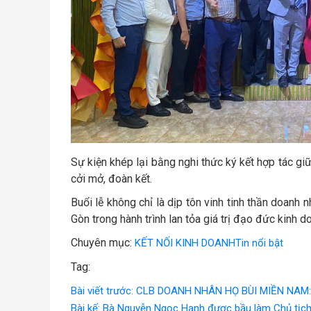
Sự kiện khép lại bằng nghi thức ký kết hợp tác gi
cởi mở, đoàn kết.
Buổi lễ không chỉ là dịp tôn vinh tinh thần doan
Gòn trong hành trình lan tỏa giá trị đạo đức kinh 
Chuyên mục:
KẾT NỐI KINH DOANH
Tin nổi bật
Tag:
Bài viết trước: CLB DOANH NHÂN HỌ BÙI MIỀN NA
Bài kế: Bà Nguyễn Ngọc Hạnh được bầu làm Chủ tịc