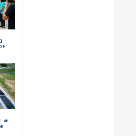
XI
 XE
CƠN
 Luật
ện