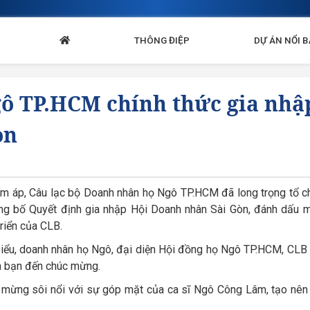
THÔNG ĐIỆP
DỰ ÁN NỔI 
ô TP.HCM chính thức gia nhậ
òn
ấm áp, Câu lạc bộ Doanh nhân họ Ngô TP.HCM đã long trọng tổ c
 bố Quyết định gia nhập Hội Doanh nhân Sài Gòn, đánh dấu m
triển của CLB.
biểu, doanh nhân họ Ngô, đại diện Hội đồng họ Ngô TP.HCM, CLB
n bạn đến chúc mừng.
 mừng sôi nổi với sự góp mặt của ca sĩ Ngô Công Lâm, tạo nên