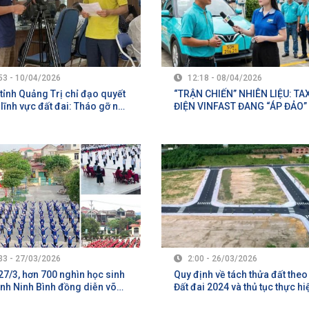
53 - 10/04/2026
12:18 - 08/04/2026
tỉnh Quảng Trị chỉ đạo quyết
“TRẬN CHIẾN” NHIÊN LIỆU: TA
ề lĩnh vực đất đai: Tháo gỡ nút
ĐIỆN VINFAST ĐANG “ÁP ĐẢO”
5 năm, bảo vệ quyền lợi chính
XĂNG TRUYỀN THỐNG GIỮA 
của công dân ​
BÃO GIÁ RA SAO?
33 - 27/03/2026
2:00 - 26/03/2026
7/3, hơn 700 nghìn học sinh
Quy định về tách thửa đất theo
ỉnh Ninh Bình đồng diễn võ
Đất đai 2024 và thủ tục thực hi
Vovinam