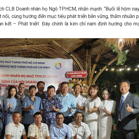
ch CLB Doanh nhân họ Ngô TP.HCM, nhấn mạnh: “Buổi lễ hôm nay 
 nối, cùng hướng đến mục tiêu phát triển bền vững, thấm nhuần
kết – Phát triển’. Đây chính là kim chỉ nam định hướng cho mọ