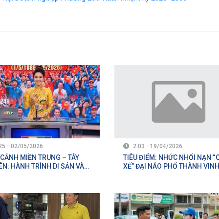
25 - 02/05/2026
2:03 - 19/04/2026
CẢNH MIỀN TRUNG – TÂY
TIÊU ĐIỂM: NHỨC NHỐI NẠN “
N: HÀNH TRÌNH DI SẢN VÀ
XẾ” ĐẠI NÁO PHỐ THÀNH VIN
ÙNG CA THỐNG NHẤT – RỰC
ĐÊM CUỐI TUẦN
C MÀU LỄ HỘI VÀ BÙNG NỔ
CH 2026