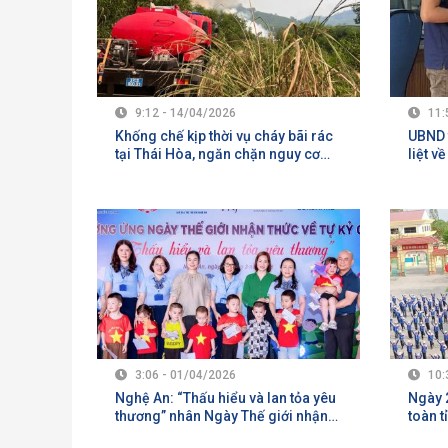
9:12 - 14/04/2026
11:
Khống chế kịp thời vụ cháy bãi rác
UBND 
tại Thái Hòa, ngăn chặn nguy cơ
liệt v
lan vào rừng tràm và khu dân cư
thắt 1
đáng 
3:06 - 01/04/2026
10:
Nghệ An: “Thấu hiểu và lan tỏa yêu
Ngày 2
thương” nhân Ngày Thế giới nhận
toàn t
thức về tự kỷ 2/4
nhạc 