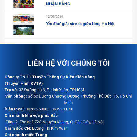
NHẬN BẰNG
12/09/2019
‘Ốc đảo’ giải stress giữa lòng Hà Nội
LIÊN HỆ VỚI CHÚNG TÔI
Công ty TNHH Truyền Thông Sự Kiện Kiến Vàng
(Truyền Hình KVTV)
Trụ sở:
32 Đường số 9, P. Linh Xuân, TP.HCM
Văn phòng:
Số 50 Đường Chương Dương, Phường Thủ Đức, Tp. Hồ Chí
Minh
Điện thoại:
0826626888 – 0919288168
Chi nhánh khu vực phía Bắc
Tầng 2, Tòa nhà 72C Nguyễn Khang, Q. Cầu Giấy, Hà Nội
Giám đốc CN:
Lương Thị Kim Xuân
Chi nhánh miền Trung