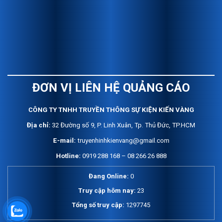
ĐƠN VỊ LIÊN HỆ QUẢNG CÁO
C
ÔNG TY TNHH TRUYỀN THÔNG SỰ KIỆN KIẾN VÀNG
Địa chỉ:
32 Đường số 9, P. Linh Xuân, Tp. Thủ Đức, TP.HCM
E-mail:
truyenhinhkienvang@gmail.com
Hotline:
0919 288 168 – 08 266 26 888
Đang Online:
0
Truy cập hôm nay:
23
Tổng số truy cập:
1297745