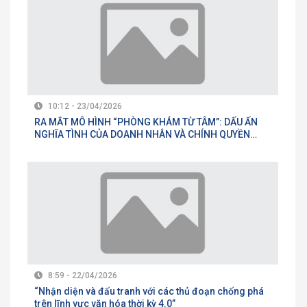
10:12 - 23/04/2026
RA MẮT MÔ HÌNH “PHÒNG KHÁM TỪ TÂM”: DẤU ẤN
NGHĨA TÌNH CỦA DOANH NHÂN VÀ CHÍNH QUYỀN
LINH XUÂN
8:59 - 22/04/2026
“Nhận diện và đấu tranh với các thủ đoạn chống phá
trên lĩnh vực văn hóa thời kỳ 4.0”