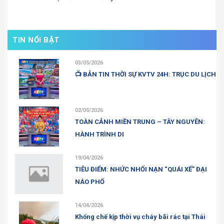
TIN NỔI BẬT
03/05/2026
📺 BẢN TIN THỜI SỰ KVTV 24H: TRỤC DU LỊCH
02/05/2026
TOÀN CẢNH MIỀN TRUNG – TÂY NGUYÊN:
HÀNH TRÌNH DI
19/04/2026
TIÊU ĐIỂM: NHỨC NHỐI NẠN “QUÁI XẾ” ĐẠI
NÁO PHỐ
14/04/2026
Khống chế kịp thời vụ cháy bãi rác tại Thái