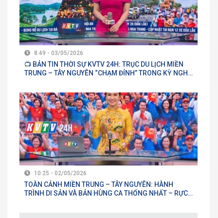
8:49 - 03/05/2026
📺 BẢN TIN THỜI SỰ KVTV 24H: TRỤC DU LỊCH MIỀN
TRUNG – TÂY NGUYÊN “CHẠM ĐỈNH” TRONG KỲ NGHỈ
LỄ 30/04 – 01/05
10:25 - 02/05/2026
TOÀN CẢNH MIỀN TRUNG – TÂY NGUYÊN: HÀNH
TRÌNH DI SẢN VÀ BẢN HÙNG CA THỐNG NHẤT – RỰC
RỠ SẮC MÀU LỄ HỘI VÀ BÙNG NỔ DU LỊCH 2026