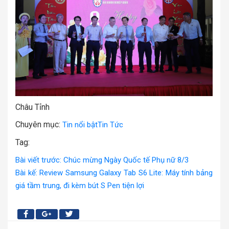
Châu Tỉnh
Chuyên mục:
Tin nổi bật
Tin Tức
Tag:
Bài viết trước: Chúc mừng Ngày Quốc tế Phụ nữ 8/3
Bài kế: Review Samsung Galaxy Tab S6 Lite: Máy tính bảng
giá tầm trung, đi kèm bút S Pen tiện lợi