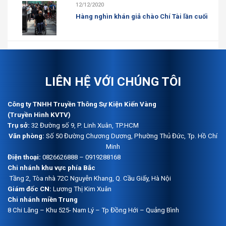
12/12/2020
Hàng nghìn khán giả chào Chí Tài lần cuối
LIÊN HỆ VỚI CHÚNG TÔI
Công ty TNHH Truyền Thông Sự Kiện Kiến Vàng
(Truyền Hình KVTV)
Trụ sở:
32 Đường số 9, P. Linh Xuân, TP.HCM
Văn phòng:
Số 50 Đường Chương Dương, Phường Thủ Đức, Tp. Hồ Chí
Minh
Điện thoại:
0826626888 – 0919288168
Chi nhánh khu vực phía Bắc
Tầng 2, Tòa nhà 72C Nguyễn Khang, Q. Cầu Giấy, Hà Nội
Giám đốc CN:
Lương Thị Kim Xuân
Chi nhánh miền Trung
8 Chi Lăng – Khu 525- Nam Lý – Tp Đồng Hới – Quảng Bình