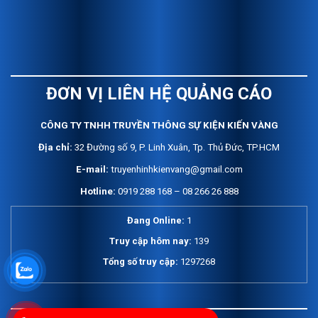
ĐƠN VỊ LIÊN HỆ QUẢNG CÁO
C
ÔNG TY TNHH TRUYỀN THÔNG SỰ KIỆN KIẾN VÀNG
Địa chỉ:
32 Đường số 9, P. Linh Xuân, Tp. Thủ Đức, TP.HCM
E-mail:
truyenhinhkienvang@gmail.com
Hotline:
0919 288 168 – 08 266 26 888
Đang Online:
1
Truy cập hôm nay:
139
Tổng số truy cập:
1297268