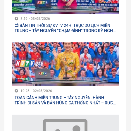
8:49 - 03/05/2026
📺 BẢN TIN THỜI SỰ KVTV 24H: TRỤC DU LỊCH MIỀN
TRUNG – TÂY NGUYÊN “CHẠM ĐỈNH” TRONG KỲ NGHỈ
LỄ 30/04 – 01/05
10:25 - 02/05/2026
TOÀN CẢNH MIỀN TRUNG – TÂY NGUYÊN: HÀNH
TRÌNH DI SẢN VÀ BẢN HÙNG CA THỐNG NHẤT – RỰC
RỠ SẮC MÀU LỄ HỘI VÀ BÙNG NỔ DU LỊCH 2026