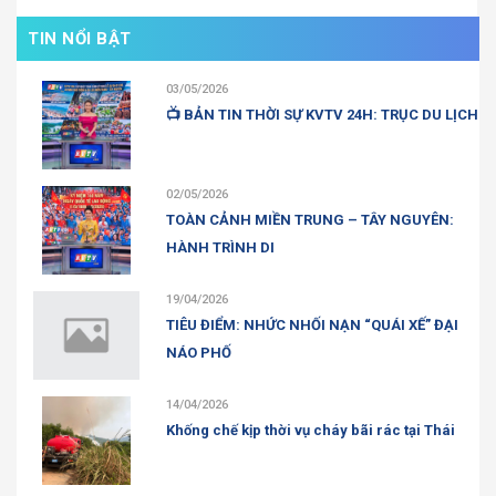
TIN NỔI BẬT
03/05/2026
📺 BẢN TIN THỜI SỰ KVTV 24H: TRỤC DU LỊCH
02/05/2026
TOÀN CẢNH MIỀN TRUNG – TÂY NGUYÊN:
HÀNH TRÌNH DI
19/04/2026
TIÊU ĐIỂM: NHỨC NHỐI NẠN “QUÁI XẾ” ĐẠI
NÁO PHỐ
14/04/2026
Khống chế kịp thời vụ cháy bãi rác tại Thái