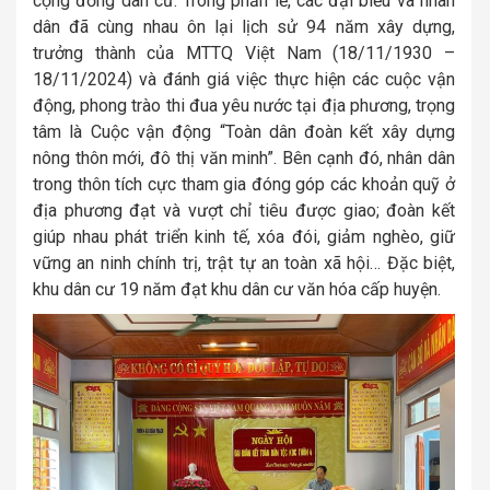
cộng đồng dân cư. Trong phần lễ, các đại biểu và nhân
dân đã cùng nhau ôn lại lịch sử 94 năm xây dựng,
trưởng thành của MTTQ Việt Nam (18/11/1930 –
18/11/2024) và đánh giá việc thực hiện các cuộc vận
động, phong trào thi đua yêu nước tại địa phương, trọng
tâm là Cuộc vận động “Toàn dân đoàn kết xây dựng
nông thôn mới, đô thị văn minh”. Bên cạnh đó, nhân dân
trong thôn tích cực tham gia đóng góp các khoản quỹ ở
địa phương đạt và vượt chỉ tiêu được giao; đoàn kết
giúp nhau phát triển kinh tế, xóa đói, giảm nghèo, giữ
vững an ninh chính trị, trật tự an toàn xã hội… Đặc biệt,
khu dân cư 19 năm đạt khu dân cư văn hóa cấp huyện.