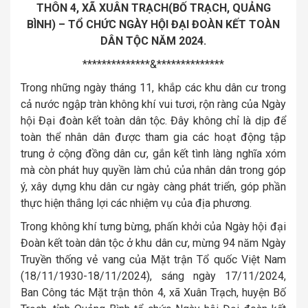
THÔN 4, XÃ XUÂN TRẠCH(BỐ TRẠCH, QUẢNG
BÌNH) – TỔ CHỨC NGÀY HỘI ĐẠI ĐOÀN KẾT TOÀN
DÂN TỘC NĂM 2024.
**************&**************
Trong những ngày tháng 11, khắp các khu dân cư trong
cả nước ngập tràn không khí vui tươi, rộn ràng của Ngày
hội Đại đoàn kết toàn dân tộc. Đây không chỉ là dịp để
toàn thể nhân dân được tham gia các hoạt động tập
trung ở cộng đồng dân cư, gắn kết tình làng nghĩa xóm
mà còn phát huy quyền làm chủ của nhân dân trong góp
ý, xây dựng khu dân cư ngày càng phát triển, góp phần
thực hiện thắng lợi các nhiệm vụ của địa phương.
Trong không khí tưng bừng, phấn khởi của Ngày hội đại
Đoàn kết toàn dân tộc ở khu dân cư, mừng 94 năm Ngày
Truyền thống vẻ vang của Mặt trận Tổ quốc Việt Nam
(18/11/1930-18/11/2024), sáng ngày 17/11/2024,
Ban Công tác Mặt trận thôn 4, xã Xuân Trạch, huyện Bố